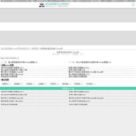
昆山品冠自動(dòng)化科技有限公司是一家專(zhuān)注于凸輪分割器的設計研發(fā)，生產(chǎn)制造型企業(yè)；閩臺分割器廠(chǎng)家為客戶(hù)提供各種
高品質(zhì)的數控轉臺第四軸、品冠分割器：法蘭型DF系列、法蘭中空型DFH系列、平臺桌面型DT系列、超薄平臺桌面型DA系
昆山品冠自動(dòng)化科技有限公司
列、心軸型DS系列、平板型PU系列、圓柱重負載型Y系列；公司憑借技術(shù)優(yōu)勢，可按照客戶(hù)要求，提供非標定制服務
專(zhuān)注于凸輪分割器的設計研發(fā)，生產(chǎn)制造型企業(yè)
(wù)。
法蘭凸緣型
DF系列
超薄桌面型
DA系列
平臺桌面型
DT系列
心軸型DS系
列
平板共軛型
PU系列
重負載滾柱
YT系列
升降搖擺型
FH系列
中空旋轉平
臺TH系列
昆山品冠自動(dòng)化科技有限公司
>
新聞資訊
>金華重負載滾柱廠(chǎng)商
金華重負載滾柱廠(chǎng)商
時(shí)間：2025-05-05
瀏覽量：2402
http://www.bxzpwfs.cn
上一篇：
昆山重負載滾柱市場(chǎng)報價(jià)
下一篇：
舟山平臺桌面型分割器市場(chǎng)報價(jià)
相關(guān)推薦
湖州中空旋轉平臺購買(mǎi)
紹興凸輪分割器廠(chǎng)
昆山品冠分割器批發(fā)價(jià)格
金華凸輪分割器公司
衢州潭子分割器廠(chǎng)家
衢州PU平板型分割器生產(chǎn)廠(chǎng)家
麗水閩臺分割器工廠(chǎng)
昆山閩臺分割器直銷(xiāo)
寧波品冠分割器采購
溫州心軸型分割器采購
欄目推薦
法蘭凸緣型DF系列
超薄桌面型DA系列
平臺桌面型DT系列
心軸型DS系列
平板共軛型PU系列
重負載滾柱YT系列
升降搖擺型FH系列
中空旋轉平臺TH系列
新鮮產(chǎn)品
湖州中空旋轉平臺購買(mǎi)
紹興凸輪分割器廠(chǎng)
昆山品冠分割器批發(fā)價(jià)格
金華凸輪分割器公司
衢州潭子分割器廠(chǎng)家
衢州PU平板型分割器生產(chǎn)廠(chǎng)家
麗水閩臺分割器工廠(chǎng)
昆山閩臺分割器直銷(xiāo)
寧波品冠分割器采購
溫州心軸型分割器采購